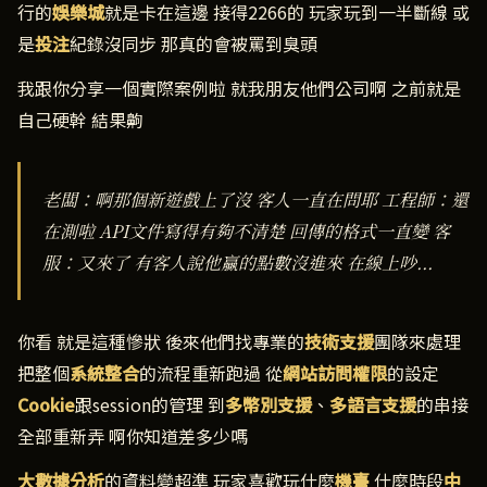
行的
娛樂城
就是卡在這邊 接得2266的 玩家玩到一半斷線 或
是
投注
紀錄沒同步 那真的會被罵到臭頭
我跟你分享一個實際案例啦 就我朋友他們公司啊 之前就是
自己硬幹 結果齁
老闆：啊那個新遊戲上了沒 客人一直在問耶 工程師：還
在測啦 API文件寫得有夠不清楚 回傳的格式一直變 客
服：又來了 有客人說他贏的點數沒進來 在線上吵...
你看 就是這種慘狀 後來他們找專業的
技術支援
團隊來處理
把整個
系統整合
的流程重新跑過 從
網站訪問權限
的設定
Cookie
跟session的管理 到
多幣別支援
、
多語言支援
的串接
全部重新弄 啊你知道差多少嗎
大數據分析
的資料變超準 玩家喜歡玩什麼
機臺
什麼時段
中