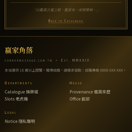
「以鑑賞古董之眼，鑑賞每一家娛樂城。」
Back to Catalogue
贏家角落
cornermassage.com.tw · Est. MMXXIV
本站僅供 18 歲以上閱覽。賭博成癮，請尋求協助：戒賭專線 0800-XXX-XXX。
Departments
House
Catalogue 娛樂城
Provenance 鑑賞來歷
Slots 老虎機
Office 館部
Legal
Notice 隱私聲明