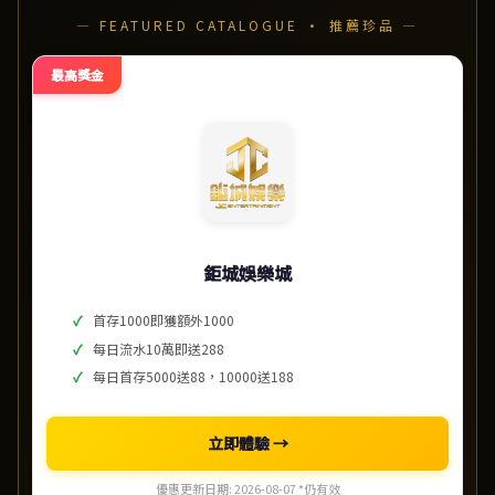
最高獎金
鉅城娛樂城
首存1000即獲額外1000
每日流水10萬即送288
每日首存5000送88，10000送188
立即體驗 →
優惠更新日期: 2026-08-07 *仍有效