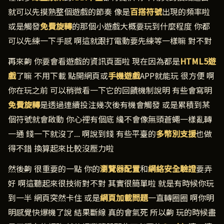
就可以先摸熟整個遊戲的節奏 像是
百搭符號
出現的頻率啦
或是觸發
免費旋轉
的那個小遊戲大概要玩到什麼程度 你都
可以先練一下手感 啊這就跟打電動要先練等一樣嘛 對不對
再來齁 你要會看遊戲的資訊頁面啦 現在因為都是
HTML5遊
戲
了嘛 不用下載 點開網頁或
手機遊戲
APP就能玩 很方便 啊
你在玩之前 可以稍微看一下它的回饋機制說明 有些會寫明
免費旋轉
是透過連續投注幾次後有機會觸發 或是累積到某
個符號就會啟動 你心裡有個底 纔不會像無頭蒼蠅一樣亂轉
一通 錢一下就沒了... 啊說到錢 有些平臺的
多幣別支援
也做
得不錯 換算起來比較沒壓力啦
然後齁 很重要的一點 你的
瀏覽器配置
和
網絡安全驗證
要弄
好 啊這聽起來很技術對不對 其實很簡單啦 就是有時候你玩
到一半 網頁突然卡住 或是
網頁加載問題
一直轉圈圈 啊你明
明感覺快爆機了說 結果斷線 真的會氣死 所以齁 玩的時候盡