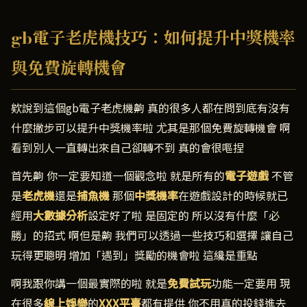
gb電子老虎機技巧：如何提升中獎機率
與免費旋轉機會
欸說到這個gb電子老虎機齁 真的很多人都在問到底有沒有
什麼撇步可以提升中獎機率啦 尤其是那個免費旋轉機會 啊
看到別人一直轉出來自己卻轉不到 真的會很嘔捏
首先齁 你一定要知道一個觀念啦 就是所有的
電子遊戲
不管
是
老虎機
還是
捕魚機
那個
中獎機率
在遊戲設計的時候就已
經用
大數據分析
設定好了啦 是固定的 所以沒有什麼「必
勝」的招式 啊但是齁 我們可以透過一些技巧和選擇 讓自己
玩得更聰明 增加「遇到」獎勵的機會啦 這纔是重點
啊我跟你講一個最實際的啦 就是
免費試玩
功能一定要用 現
在很多
線上娛樂
的
XXX平臺
都有提供 你不用真的投錢進去