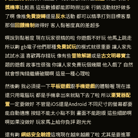
獎機率
比較高 這些數據都能即時撈出來 行銷活動就好做多
了啊 像推
免費旋轉
還是
反水
活動 都可以精準打到目標客羣
那個
回饋機制
做得好 客人黏著度真的差超多
啊說到黏著度 現在玩家很精的啦 你遊戲不好玩 他馬上跳走
所以齁 gb電子他們那種
免費試玩
的模式就很重要 讓人家先
試試水溫 喜歡再存錢玩 像有些
冒險解謎
或是
古文明尋寶
主
題的遊戲 故事性很強 你讓人家免費玩個幾關 他入戲了 自然
就會想掏錢繼續破關啊 這是一種心理啦
然後齁 我必須提一下
平板遊戲
跟
手機遊戲
的體驗喔 現在誰
還只用電腦玩 都是手機拿出來就點下去了啦 所以
瀏覽器配
置
一定要做好 不管是iOS還是Android 不同尺寸的螢幕都要
能自動適應 按鈕不能太小點不到 畫面不能跑版 這些細節啊
啊如果沒做好 玩家馬上給你負評 跑光光
還有齁
網絡安全驗證
這塊現在越來越嚴了啦 尤其是要進軍