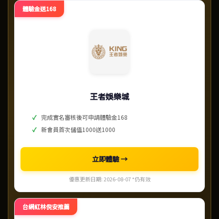
體驗金送168
王者娛樂城
完成實名審核後可申請體驗金168
新會員首次儲值1000送1000
立即體驗 →
優惠更新日期: 2026-08-07 *仍有效
台網紅林倪安推薦