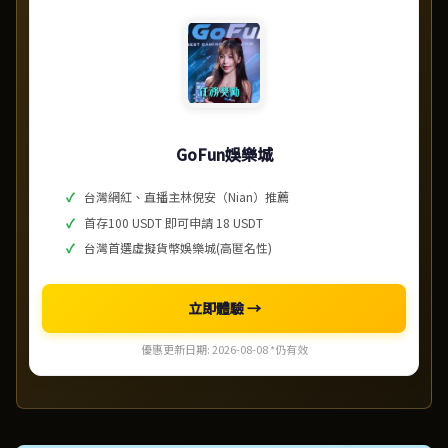
GoFun娛樂城
台灣網紅、直播主林倪安（Nian）推薦
首存100 USDT 即可申請 18 USDT
台灣首選虛擬貨幣娛樂城(高匿名性)
立即體驗 →
優惠更新日期: 2026-08-08 *仍有效