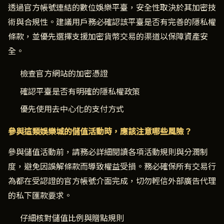
透過官方帳號連結的數位娛樂平臺，安全性取決於其加密技
術與合規性。建議用戶務必確認該平臺是否有完善的隱私權
條款，並優先選擇支援加密貨幣交易的渠道以保障資產安
全。
檢查官方網站的加密憑證
確認平臺是否有明確的隱私權政策
優先使用去中心化的支付方式
參與這類娛樂城的儲值活動時，應該注意哪些風險？
參與儲值活動前，請務必詳細閱讀各項活動規則與分潤制
度，避免因誤解條款而導致權益受損。務必確保所有交易行
為都在受認證的官方帳號介面完成，切勿輕信外部廣告代理
的私下匯款要求。
仔細核對儲值比例與贈點規則