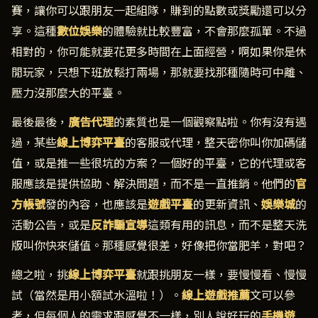
賽，讓你可以跟朋友一起組隊，賺到的點數或獎勵還可以分
享。這種
數位娛樂
的體驗就比較豐富，不會那麼孤單。不過
相對的，你可能就要花更多時間在上面經營，啊如果你是休
閒玩家，只想下班放鬆打兩場，那就要找那種隨時可中離、
壓力沒那麼大的平臺。
最後最後，
廣告代理
的素質也是一個觀察點啦。你有沒有遇
過，某些
線上博弈平臺
的客服或代理，整天密你叫你加碼儲
值，或是推一些很坑的方案？一個好的平臺，它的代理或客
服應該是提供協助、解決問題，而不是一直推銷。他們的
官
方帳號
發的內容，也應該是
遊戲平臺
的更新資訊、
娛樂城
的
活動公告，或是
反詐騙宣導
這類有用的訊息，而不是整天洗
版叫你快來儲值。那種感覺很差，好像把你當肥羊，對吧？
總之啦，挑
線上博弈平臺
就跟挑朋友一樣，要慢慢看、慢慢
試（當然是用小額試水溫啦！）。
線上遊戲推薦
文可以參
考，但每個人的需求跟感覺不一樣，別人說好玩的
手機遊