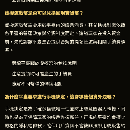
虛擬遊戲幣是否可以兌換回現實貨幣？
虛擬遊戲幣主要用於平臺內的娛樂消費，其兌換機制需依照
各平臺的營運政策與分潤制度而定。建議玩家在投入資金
前，先確認該平臺是否提供合規的提領管道與相關手續費標
準。
閱讀平臺關於虛擬幣的兌換說明
注意提領時可能產生的手續費
瞭解不同幣種的轉換限制
為什麼平臺要求進行手機綁定，這會導致個資外洩嗎？
手機綁定是為了確保帳號唯一性並防止惡意機器人幹擾，同
時也是為了保障玩家的帳戶恢復權益。正規的平臺均會遵守
嚴格的隱私權條款，確保用戶資料不會被非法挪用或販售給