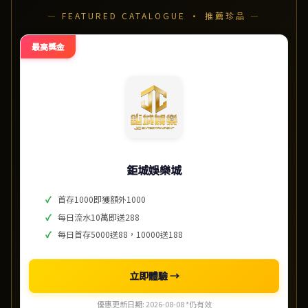
最高獎金
鉅城娛樂城
首存1000即獲額外1000
每日流水10萬即送288
每日首存5000送88，10000送188
立即體驗 →
優惠更新日期: 2026-08-08 *仍有效