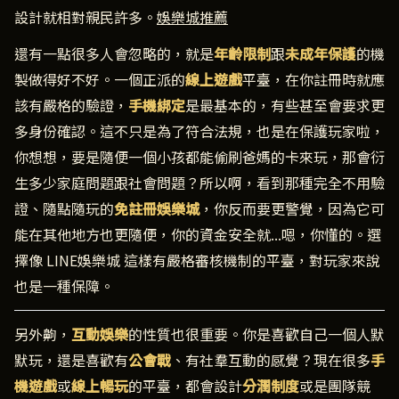
設計就相對親民許多。
娛樂城推薦
還有一點很多人會忽略的，就是
年齡限制
跟
未成年保護
的機
製做得好不好。一個正派的
線上遊戲
平臺，在你註冊時就應
該有嚴格的驗證，
手機綁定
是最基本的，有些甚至會要求更
多身份確認。這不只是為了符合法規，也是在保護玩家啦，
你想想，要是隨便一個小孩都能偷刷爸媽的卡來玩，那會衍
生多少家庭問題跟社會問題？所以啊，看到那種完全不用驗
證、隨點隨玩的
免註冊娛樂城
，你反而要更警覺，因為它可
能在其他地方也更隨便，你的資金安全就...嗯，你懂的。選
擇像 LINE娛樂城 這樣有嚴格審核機制的平臺，對玩家來說
也是一種保障。
另外齁，
互動娛樂
的性質也很重要。你是喜歡自己一個人默
默玩，還是喜歡有
公會戰
、有社羣互動的感覺？現在很多
手
機遊戲
或
線上暢玩
的平臺，都會設計
分潤制度
或是團隊競