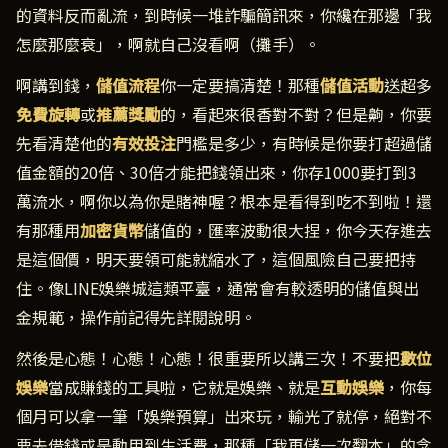
的資料反而亂流，到時候一堆詐騙簡訊來，你纔在那邊「我
怎麼那麼衰」，啊就自己沒看啊（攤手）。
啊講到錢，
儲值流程
你一定要搞清楚！那種
儲值活動
送超多
免費旋轉
或
推薦獎勵
的，看起來很香對不對？但是齁，你要
先看清楚他的
有效投注
門檻是多少，有時候是你要打超過儲
值金額的20倍、30倍才能把錢領出來，你存1000要打到3
萬流水，啊你以為你是賭神喔？根本是看得到吃不到啦！還
有那種用
加密貨幣
儲值的，匯率波動很大捏，你今天存進去
是這個價，明天要領可能就縮水了，這個風險自己要把持
住。像LINE娛樂城這類平臺，通常會有較透明的儲值與出
金規範，操作前記得先詳閱說明。
然後是心態！心態！心態！很重要所以講三次！不要把
數位
娛樂
當成賺錢的工具啦，它就是娛樂、就是
互動娛樂
，你每
個月可以拿一筆「娛樂預算」出來玩，輸光了就停，絕對不
要去借錢或是動用到生活費，那種「我再儲一次翻本」的念