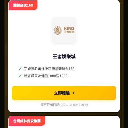
體驗金送168
王者娛樂城
完成實名審核後可申請體驗金168
新會員首次儲值1000送1000
立即體驗 →
優惠更新日期: 2026-08-08 *仍有效
台網紅林倪安推薦