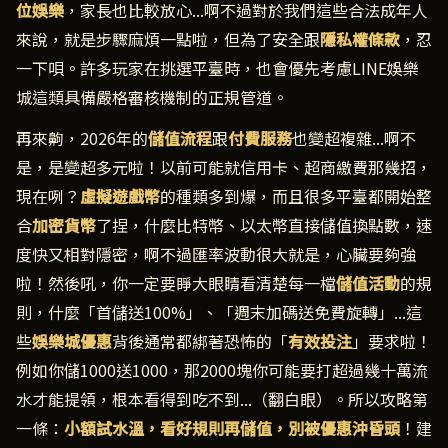
位娛樂
，家長也比較放心...啊不過對於我們這些合法成年人
來說，就是步驟麻煩一點啦，但為了安全跟
隱私權條款
，忍
一下唄。許多玩家在挑選平臺時，也會優先考慮LINE娛樂
城這類具備嚴格審核機制的正規管道。
再來齁，2026年的
儲值流程
跟
付費服務
也變超複雜...啊不
是，是變超多元啦！以前可能就信用卡、超商繳費那幾招，
現在咧？
虛擬遊戲幣
的種類多到爆，而且很多平臺都開始整
合
加密貨幣
了捏，什麼比特幣、以太幣直接儲值換點數，速
度快又相對隱密，啊不過匯率波動很大就是，心臟要夠強
啦！然後吼，你一定要睜大眼睛看清楚每一檔
儲值活動
的規
則，什麼「首儲送100%」、「週末加碼送免費旋轉」...這
些
娛樂城優惠
背後通常都綁著恐怖的「
有效投注
」要求啦！
例如你儲1000送1000，那2000塊你可能要打超過幾十萬流
水才能提領，根本看得到吃不到...（翻白眼）。所以攻略第
一條：
小額試水溫，看好規則再儲值，別被優惠沖昏頭
！建