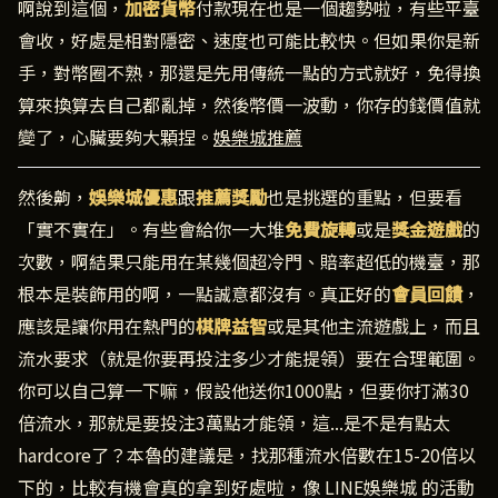
啊說到這個，
加密貨幣
付款現在也是一個趨勢啦，有些平臺
會收，好處是相對隱密、速度也可能比較快。但如果你是新
手，對幣圈不熟，那還是先用傳統一點的方式就好，免得換
算來換算去自己都亂掉，然後幣價一波動，你存的錢價值就
變了，心臟要夠大顆捏。
娛樂城推薦
然後齁，
娛樂城優惠
跟
推薦獎勵
也是挑選的重點，但要看
「實不實在」。有些會給你一大堆
免費旋轉
或是
獎金遊戲
的
次數，啊結果只能用在某幾個超冷門、賠率超低的機臺，那
根本是裝飾用的啊，一點誠意都沒有。真正好的
會員回饋
，
應該是讓你用在熱門的
棋牌益智
或是其他主流遊戲上，而且
流水要求（就是你要再投注多少才能提領）要在合理範圍。
你可以自己算一下嘛，假設他送你1000點，但要你打滿30
倍流水，那就是要投注3萬點才能領，這...是不是有點太
hardcore了？本魯的建議是，找那種流水倍數在15-20倍以
下的，比較有機會真的拿到好處啦，像 LINE娛樂城 的活動