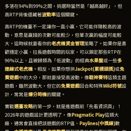
多落在94%到99%之間，挑選時當然是「越高越好」，但
高RTP背後還藏著
波動率
這個關鍵。
高RTP的機臺不一定讓你一直小贏，它可能伴隨較高的波
動，意思是贏錢的次數可能較少，但單次贏的幅度可能較
大。這時候就要看你的
老虎機資金管理
策略了。如果你是喜
歡穩定小贏、拉長遊戲時間的玩家，可以鎖定那些RTP在
96%以上、且被歸類為「低波動」的經典
水果盤
或一些
多
連線式老虎機
。相反，如果你想拚
Jackpot(累積頭獎)
或
免
費遊戲
中的大分，那就要接受高波動，像
戰神賽特
這類主題
遊戲，雖然波動大，但它的
免費遊戲
回合和特殊
Wild符號
設
計，常常是
爆分時機
的關鍵。
實戰
選臺攻略
的第一步，就是進遊戲前「先看資訊頁」！
2026年的遊戲設計更透明了，像
Pragmatic Play
這類大
廠，通常會直接把該遊戲的RTP值、
Paylines(中獎線)
數