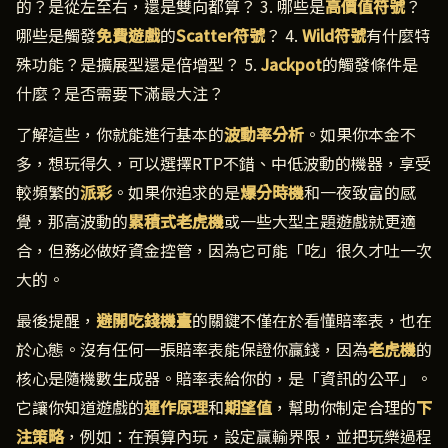
的？是從左至右，還是雙向都算？ 3. 哪些是
高價值符號
？
哪些是觸發
免費遊戲
的
Scatter符號
？ 4.
Wild符號
有什麼特
殊功能？是擴展型還是倍增型？ 5.
Jackpot
的觸發條件是
什麼？是否需要下滿最大注？
了解這些，你就能進行基本的
波動率分析
。如果你本金不
多，想玩得久，可以選擇RTP不錯、中低波動的機器，享受
較頻繁的
派彩
。如果你追求的是
爆分時機
和一夜致富的感
覺，那高波動的
累積式老虎機
或一些大型主題遊戲就更適
合，但務必做好資金控管，因為它可能「吃」很久才吐一次
大的。
最後提醒，
避開吃錢機臺
的關鍵不僅在於看懂賠率表，也在
於心態。沒有任何一張賠率表能保證你贏錢，因為
老虎機
的
核心是隨機數生成器。賠率表給你的，是「資訊的公平」。
它讓你知道遊戲的
運作原理
和
期望值
，幫助你制定合理的
下
注策略
，例如：在預算內玩，設定贏輸界限，並把玩樂過程