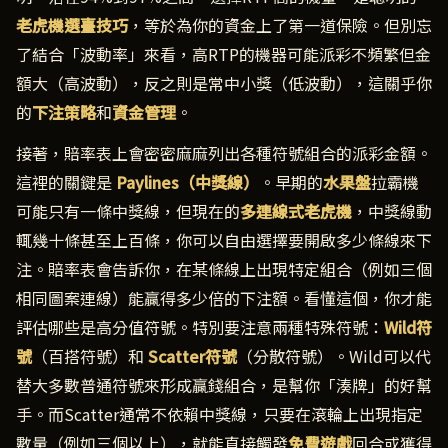
老虎機選臺技巧
，等於為你的資金上了第一道保險。但別忘
了結合「波動率」來看，高RTP的機器可能派彩不頻繁但金
額大（高波動），反之則是常中小獎（低波動），這關乎你
的
下注策略
和
資金管理
。
接著，賠率表上會密密麻麻列出各種符號組合的派彩金額。
這裡的關鍵是
Paylines（中獎線）
。早期的
水果盤
拉霸機
可能只有一條中獎線，但現在的
多連線式老虎機
，中獎線動
輒幾十條甚至上百條，你可以自由選擇要開啟多少條線來下
注。賠率表會告訴你，在某條線上出現特定組合（例如三個
相同圖案連線）能贏得多少倍的下注額。看懂這個，你才能
評估哪些是高分值符號。特別要注意兩種特殊符號：
Wild符
號
（百搭符號）和
Scatter符號
（分散符號）。Wild可以代
替大多數普通符號來形成贏錢組合，是幫你「湊牌」的好幫
手。而Scatter通常不依賴中獎線，只要在滾輪上出現指定
數量（例如三個以上），就能直接觸發
免費遊戲
回合或獲得