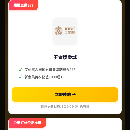
體驗金送168
王者娛樂城
完成實名審核後可申請體驗金168
新會員首次儲值1000送1000
立即體驗 →
優惠更新日期: 2026-08-06 *仍有效
台網紅林倪安推薦