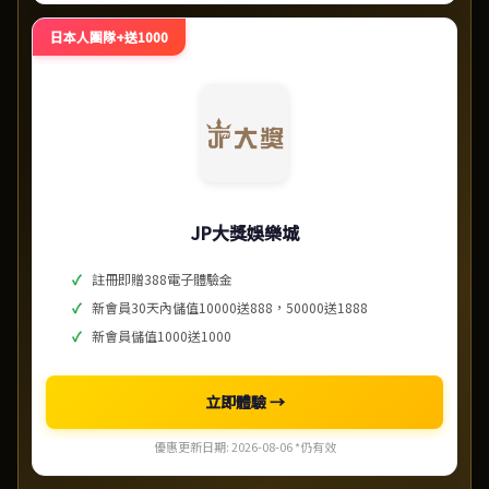
日本人團隊+送1000
JP大獎娛樂城
註冊即贈388電子體驗金
新會員30天內儲值10000送888，50000送1888
新會員儲值1000送1000
立即體驗 →
優惠更新日期: 2026-08-06 *仍有效