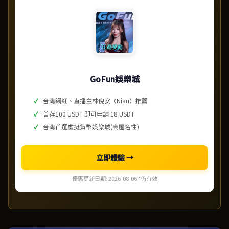
GoFun娛樂城
台灣網紅、直播主林倪安（Nian）推薦
首存100 USDT 即可申請 18 USDT
台灣首選虛擬貨幣娛樂城(高匿名性)
立即體驗 →
優惠更新日期: 2026-08-06 *仍有效