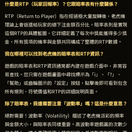
什麼是RTP（玩家回報率）？它跟賠率表有什麼關係？
RTP（Return to Player）指在經過極大量旋轉後，老虎機
理論上會返還給玩家的總下注金額百分比。賠率表則是實現
這個RTP的具體藍圖，它詳細定義了每次中獎能獲得多少獎
金，所有獎項的機率與金額共同構成了整體的RTP數據。
我在哪裡可以找到老虎機的賠率表和RTP資訊？
遊戲的賠率表和RTP資訊通常都內建在遊戲介面中，非常容
易查找。您只需在遊戲畫面中尋找標示為「i」、「?」、
「幫助」或齒輪圖示的「設定」按鈕，點擊後即可看到包含
所有規則、符號價值和RTP的詳細說明頁面。
除了賠率表，我還需要注意「波動率」嗎？這是什麼意思？
絕對需要！波動率（Volatility）描述了老虎機派彩的頻率
與金額大小，與賠率表同樣重要。高波動率遊戲贏的次數少