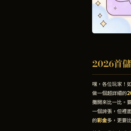
2026首
嘿，各位玩家！如
做一個超詳細的
攤開來比一比。
一個誇張，但裡
的
彩金
多，更要