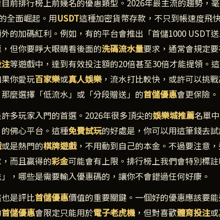
目前排行榜上前幾名的優惠類型。2026年最主流的趨勢，
的全面崛起。用
USDT
這種加密貨幣存款，不只到帳速度飛
的加碼紅利。例如，有的平台會推出「首儲1000 USDT送15
惠，但你要睜大眼睛看後面的
洗碼流水量
要求，通常會規定要
投注
等遊戲中，達到有效投注額的20倍甚至30倍才能提領。
如果你愛玩
百家樂
或
真人娛樂
，流水打比較快，或許可以挑戰
，那麼選擇「低流水」或「分段贈送」的
首儲優惠
會更保險。
許多玩家入門的首選。2026年很多頂尖的
娛樂城推薦
名單中
」的佛心平台。這種
免費試玩
的好處是，你可以用這筆錢去試
戲
或是熱門的
棋牌遊戲
，不用動到自己的本金。不過要注意，
求，而且贏得的
彩金
可能會有上限。排行榜上我們會特別標註
送」，哪些是需要輸入優惠碼的，讓你不會錯過任何好康。
這也是評比
首儲優惠
價值的重要關鍵。一個好的優惠應該要能
的
首儲優惠
會限定只能用於
電子老虎機
，但對喜歡
體育投注
或