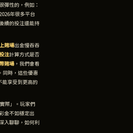
很彈性的，例如：
2026年很多平台
後續的投注還能持
上賭場
出金慢吞吞
投注
計算方式是否
幣賭場
，我們會看
。同時，這些優惠
不能享受到更高的
實際」。玩家們
彩金不如穩定出
深入聊聊，如何利