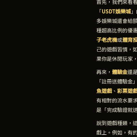
首先，我們來看看
「
USDT娛樂城
」
多娛樂城還會給額外
種超高比例的優
子老虎機
或
體育
己的遊戲習慣，
果你是休閒玩家
再來，
體驗金
還是
「註冊送體驗金
魚遊戲
、
彩票遊
有相對的流水要
是「完成驗證就
說到遊戲種類，
戲上。例如，有