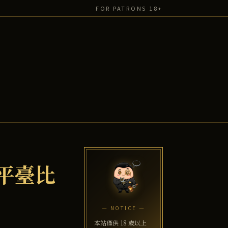
FOR PATRONS 18+
平臺比
— NOTICE —
本站僅供 18 歲以上