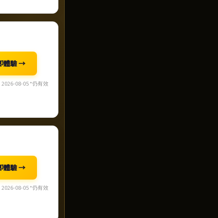
即體驗 →
026-08-05 *仍有效
即體驗 →
026-08-05 *仍有效