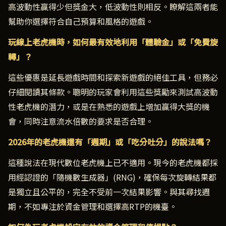
高波動性贏得少但獎金大，低波動性則相反。瞭解這兩者能
幫助你選擇符合自己預算和風格的遊戲。
玩線上老虎機時，如何最有效地利用「體驗金」或「免費旋
轉」？
這些優惠是延長遊戲時間和探索新遊戲的絕佳工具，但務必
仔細閱讀其條款。聰明的玩家會利用這些獎勵來測試高波動
性老虎機的潛力，或是在熟悉的遊戲上增加贏得大獎的機
會，同時注意流水倍數的要求是否合理。
2026年的老虎機還有「週期」或「吃分吐分」的說法嗎？
這種說法在現代數位老虎機上已不適用。現今的老虎機都採
用經認證的「隨機數生成器」(RNG)，確保每次旋轉結果都
是獨立且公平的，完全不受前一次結果影響。與其尋找週
期，不如專注於資金管理和選擇高RTP的機臺。