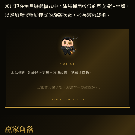
常出現在免費遊戲模式中。建議採用較低的單次投注金額，
以增加觸發獎勵模式的旋轉次數，拉長遊戲戰線。
— NOTICE —
本站僅供 18 歲以上閱覽。賭博成癮，請尋求協助。
「以鑑賞古董之眼，鑑賞每一家娛樂城。」
Back to Catalogue
贏家角落