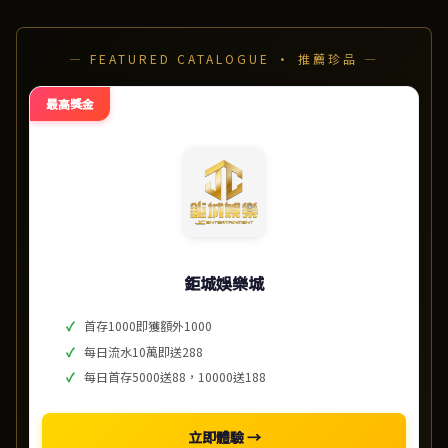
最高獎金
鉅城娛樂城
首存1000即獲額外1000
每日流水10萬即送288
每日首存5000送88，10000送188
立即體驗 →