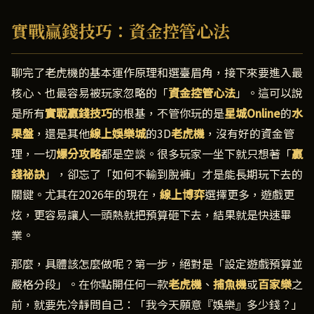
實戰贏錢技巧：資金控管心法
聊完了老虎機的基本運作原理和選臺眉角，接下來要進入最
核心、也最容易被玩家忽略的「
資金控管心法
」。這可以說
是所有
實戰贏錢技巧
的根基，不管你玩的是
星城Online
的
水
果盤
，還是其他
線上娛樂城
的3D
老虎機
，沒有好的資金管
理，一切
爆分攻略
都是空談。很多玩家一坐下就只想著「
贏
錢祕訣
」，卻忘了「如何不輸到脫褲」才是能長期玩下去的
關鍵。尤其在2026年的現在，
線上博弈
選擇更多，遊戲更
炫，更容易讓人一頭熱就把預算砸下去，結果就是快速畢
業。
那麼，具體該怎麼做呢？第一步，絕對是「設定遊戲預算並
嚴格分段」。在你點開任何一款
老虎機
、
捕魚機
或
百家樂
之
前，就要先冷靜問自己：「我今天願意『娛樂』多少錢？」