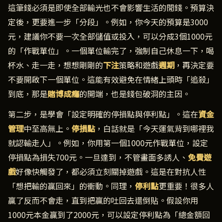
這筆錢必須是即使全部輸光也不會影響生活的閒錢。預算決
定後，更要進一步「分段」。例如，你今天的預算是3000
元，建議你不要一次全部儲值或投入，可以分成3個1000元
的「作戰單位」。一個單位輸完了，強制自己休息一下，喝
杯水、走一走，想想剛剛的
下注
策略和遊戲
週期
，再決定要
不要開啟下一個單位。這能有效避免在情緒上頭時「追殺」
到底，那是
賭博成癮
的開端，也是錢包破洞的主因。
第二步，是學會「設定明確的停損點與停利點」。這在
資金
管理
中至高無上。
停損點
，白話就是「今天運氣背到哪裡我
就認輸走人」。例如，你用第一個1000元作戰單位，設定
停損點為損失700元。一旦達到，不管畫面多誘人、
免費遊
戲
好像快觸發了，都必須立刻關掉遊戲。這是在對抗人性
「想把輸的贏回來」的衝動。同理，
停利點
更重要！很多人
贏了反而不會走，直到把贏的吐回去還倒貼。假設你用
1000元本金贏到了2000元，可以設定停利點為「總金額回