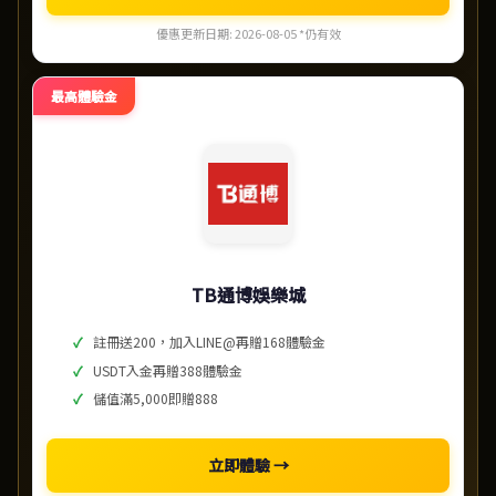
優惠更新日期: 2026-08-05 *仍有效
最高體驗金
TB通博娛樂城
註冊送200，加入LINE@再贈168體驗金
USDT入金再贈388體驗金
儲值滿5,000即贈888
立即體驗 →