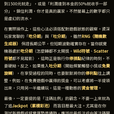
到1500元就走」，或是「利潤達到本金的50%就收手一部
分」。鎖住利潤，你才是真的贏家，不然螢幕上的數字都只
是虛幻的流水。
在實際操作上，這些心法必須搭配對遊戲狀態的觀察。資深
玩家常聊的「
吃分期
」與「
吐分期
」，雖然
RNG（隨機數
生成器）
保證長期公平，但短期波動確實存在。當你感覺
機器處於
吃分期
（怎麼轉都不太開獎，
Wild符號
、
Scatter
符號
都不見蹤影），這時正是執行你
停損點
紀律的時刻，不
要硬拗。反之，如果進入
吐分期
（開始頻繁觸發小獎或
免費
旋轉
），在享受過程的同時，也要默默將你的
停利點
往上調
整。例如，在免費遊戲中贏得的獎金，可以考慮將一半提領
出來，只用另一半繼續玩，這是一種動態的
資金管理
。
最後，一定要提的是「注碼比例」的觀念。不要一上來就為
了追
Jackpot（累積彩池）
而盲目壓最大注。尤其是在你
測試新遊戲或感覺運勢普通時，應該從最低注或中等注碼開