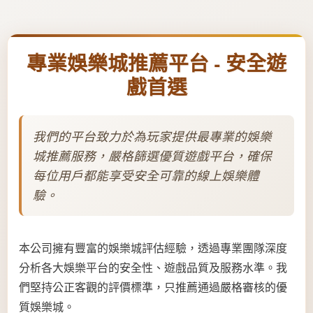
專業娛樂城推薦平台 - 安全遊
戲首選
我們的平台致力於為玩家提供最專業的娛樂
城推薦服務，嚴格篩選優質遊戲平台，確保
每位用戶都能享受安全可靠的線上娛樂體
驗。
本公司擁有豐富的娛樂城評估經驗，透過專業團隊深度
分析各大娛樂平台的安全性、遊戲品質及服務水準。我
們堅持公正客觀的評價標準，只推薦通過嚴格審核的優
質娛樂城。